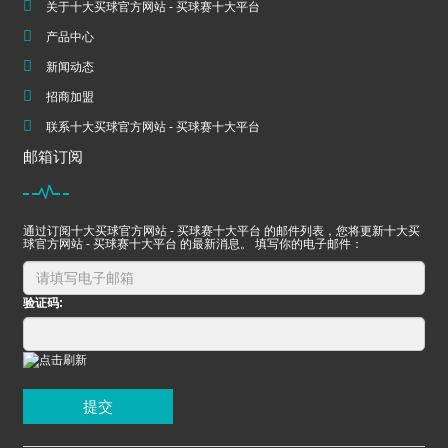
关于十大买球官方网站 - 买球赛十大平台
产品中心
新闻动态
招商加盟
联系十大买球官方网站 - 买球赛十大平台
邮箱订阅
通过订阅十大买球官方网站 - 买球赛十大平台 的邮件列表，您将更新十大买
球官方网站 - 买球赛十大平台 的最新消息。 填写你的电子邮件：
验证码:
提交