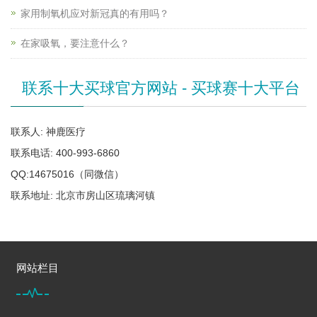
家用制氧机应对新冠真的有用吗？
在家吸氧，要注意什么？
联系十大买球官方网站 - 买球赛十大平台
联系人: 神鹿医疗
联系电话: 400-993-6860
QQ:14675016（同微信）
联系地址: 北京市房山区琉璃河镇
网站栏目