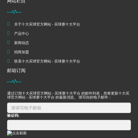
网站栏目
关于十大买球官方网站 - 买球赛十大平台
产品中心
新闻动态
招商加盟
联系十大买球官方网站 - 买球赛十大平台
邮箱订阅
通过订阅十大买球官方网站 - 买球赛十大平台 的邮件列表，您将更新十大买
球官方网站 - 买球赛十大平台 的最新消息。 填写你的电子邮件：
验证码: