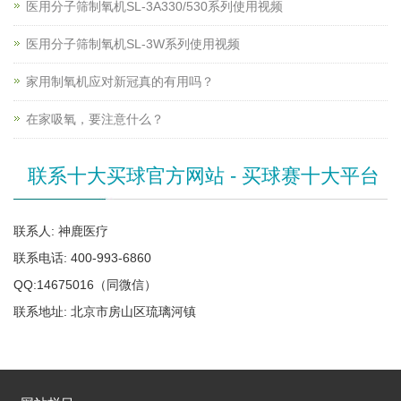
医用分子筛制氧机SL-3A330/530系列使用视频
医用分子筛制氧机SL-3W系列使用视频
家用制氧机应对新冠真的有用吗？
在家吸氧，要注意什么？
联系十大买球官方网站 - 买球赛十大平台
联系人: 神鹿医疗
联系电话: 400-993-6860
QQ:14675016（同微信）
联系地址: 北京市房山区琉璃河镇