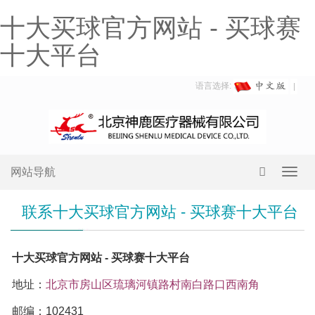
十大买球官方网站 - 买球赛
十大平台
语言选择:
网站导航
Toggl
navig
联系十大买球官方网站 - 买球赛十大平台
十大买球官方网站 - 买球赛十大平台
地址：
北京市房山区琉璃河镇路村南白路口西南角
邮编：102431